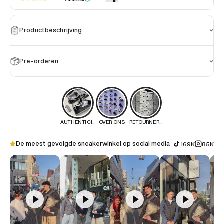
Productbeschrijving
Pre-orderen
AUTHENTICITEIT
OVER ONS
RETOURNEREN
De meest gevolgde sneakerwinkel op social media
169K
85K