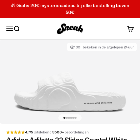
Doorgaan naar inhoud
🎁 Gratis 20€ mysteriecadeau bij elke bestelling boven
50€
Sneak
Menu
Zoeken
Winke
100+ bekeken in de afgelopen 24 uur
Ga naar item 1
Ga naar item 2
Ga naar item 3
Ga naar item 4
Ga naar item 5
Ga naar item 6
Ga naar item 7
4.7/5
Uitstekend
3500+
beoordelingen