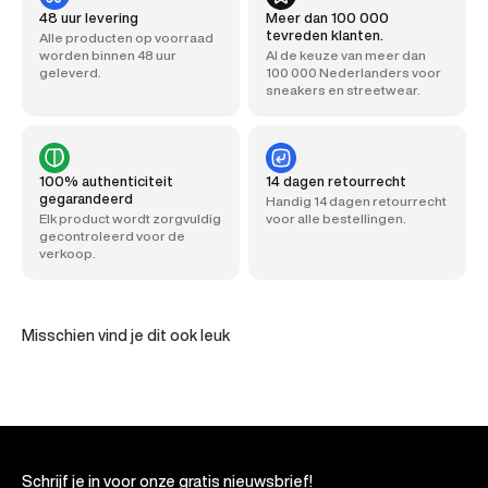
48 uur levering
Meer dan 100 000
tevreden klanten.
Alle producten op voorraad
worden binnen 48 uur
Al de keuze van meer dan
geleverd.
100 000 Nederlanders voor
sneakers en streetwear.
100% authenticiteit
14 dagen retourrecht
gegarandeerd
Handig 14 dagen retourrecht
Elk product wordt zorgvuldig
voor alle bestellingen.
gecontroleerd voor de
verkoop.
Misschien vind je dit ook leuk
Schrijf je in voor onze gratis nieuwsbrief!